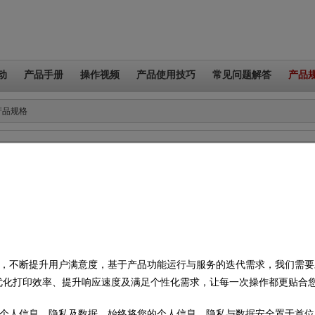
动
产品手册
操作视频
产品使用技巧
常见问题解答
产品
产品规格
产品型号：
PT-P900W/P900Wc
和软件
产品手册
操作视频
产品使用技巧
常见问题解答
产品规格
不断提升用户满意度，基于产品功能运行与服务的迭代需求，我们需要对您
点此查看
优化打印效率、提升响应速度及满足个性化需求，让每一次操作都更贴合
个人信息、隐私及数据，始终将您的个人信息、隐私与数据安全置于首位